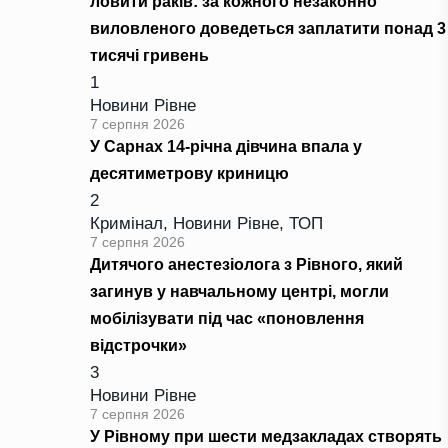
ловити раків: за кожного незаконно
виловленого доведеться заплатити понад 3
тисячі гривень
1
Новини Рівне
7 серпня 2026
У Сарнах 14-річна дівчина впала у
десятиметрову криницю
2
Кримінал
,
Новини Рівне
,
ТОП
7 серпня 2026
Дитячого анестезіолога з Рівного, який
загинув у навчальному центрі, могли
мобілізувати під час «поновлення
відстрочки»
3
Новини Рівне
7 серпня 2026
У Рівному при шести медзакладах створять