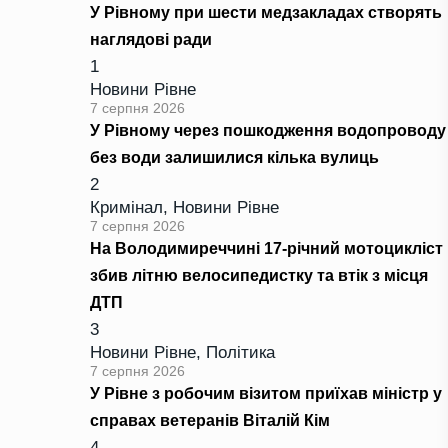
У Рівному при шести медзакладах створять
наглядові ради
1
Новини Рівне
7 серпня 2026
У Рівному через пошкодження водопроводу
без води залишилися кілька вулиць
2
Кримінал
,
Новини Рівне
7 серпня 2026
На Володимиреччині 17-річний мотоцикліст
збив літню велосипедистку та втік з місця
ДТП
3
Новини Рівне
,
Політика
7 серпня 2026
У Рівне з робочим візитом приїхав міністр у
справах ветеранів Віталій Кім
4