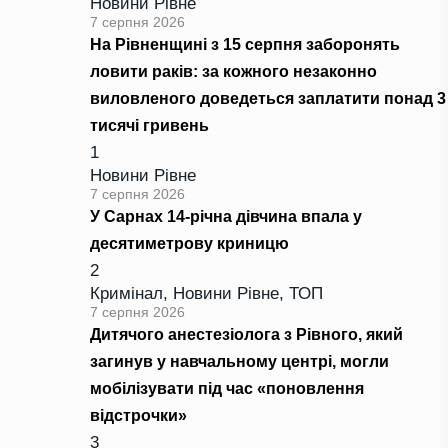
Новини Рівне
7 серпня 2026
На Рівненщині з 15 серпня заборонять
ловити раків: за кожного незаконно
виловленого доведеться заплатити понад 3
тисячі гривень
1
Новини Рівне
7 серпня 2026
У Сарнах 14-річна дівчина впала у
десятиметрову криницю
2
Кримінал
,
Новини Рівне
,
ТОП
7 серпня 2026
Дитячого анестезіолога з Рівного, який
загинув у навчальному центрі, могли
мобілізувати під час «поновлення
відстрочки»
3