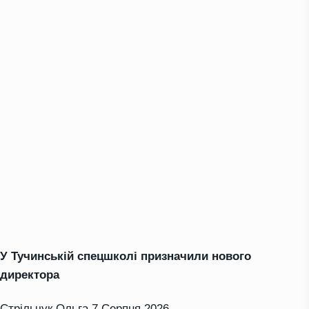
У Тучинській спецшколі призначили нового
директора
Стрільчук Ольга
7 Серпня 2026