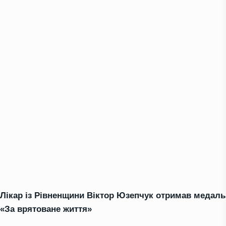
Лікар із Рівненщини Віктор Юзепчук отримав медаль
«За врятоване життя»