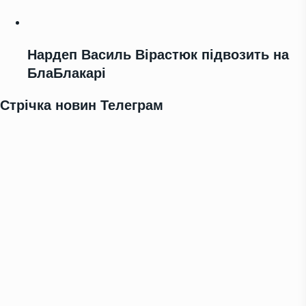
Нардеп Василь Вірастюк підвозить на
БлаБлакарі
Стрічка новин Телеграм