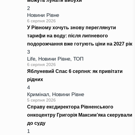
можуть лунати вибухи
2
Новини Рівне
6 серпня 2026
У Рівному хочуть знову переглянути
тарифи на воду: після липневого
подорожчання вже готують ціни на 2027 рік
3
Life
,
Новини Рівне
,
ТОП
6 серпня 2026
Яблуневий Спас 6 серпня: як привітати
рідних
4
Кримінал
,
Новини Рівне
5 серпня 2026
Справу ексдиректора Рівненського
онкоцентру Григорія Максим’яка скерували
до суду
1