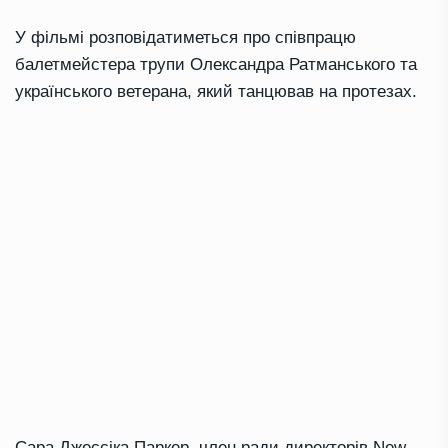
У фільмі розповідатиметься про співпрацю
балетмейстера трупи Олександра Ратманського та
українського ветерана, який танцював на протезах.
Сара Джессіка Паркер, член ради директорів New