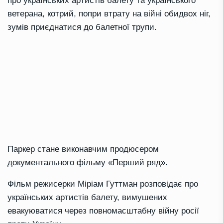
про українських артистів балету та українського
ветерана, котрий, попри втрату на війні обидвох ніг,
зумів приєднатися до балетної трупи.
Паркер стане виконавчим продюсером
документального фільму «Перший ряд».
Фільм режисерки Міріам Гуттман розповідає про
українських артистів балету, вимушених
евакуюватися через повномасштабну війну росії