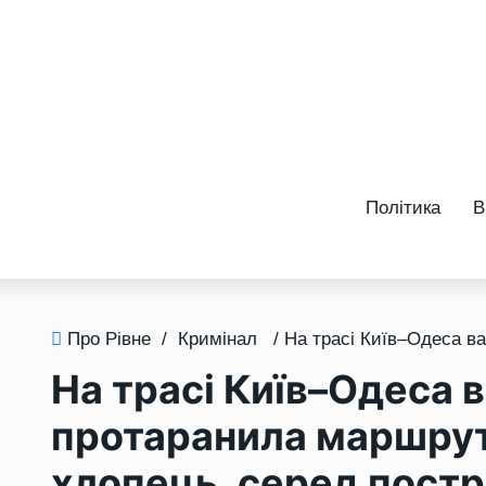
Політика
В
Про Рівне
/
Кримінал
На трасі Київ–Одеса 
протаранила маршрутк
хлопець, серед пост