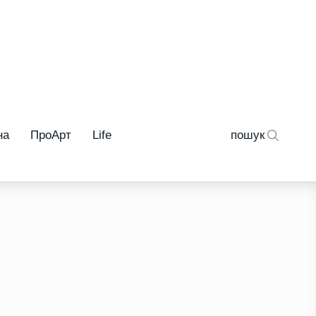
на
ПроАрт
Life
пошук