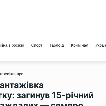
ійна з росією
Спорт
Таблоїд
Кримінал
Украї
/ На трасі Київ–Одеса вантажівка протаранила маршрутку: загинув 15-річний хлопець, серед постраждалих — семеро дітей
вантажівка
у: загинув 15-річний
раждалих — семеро