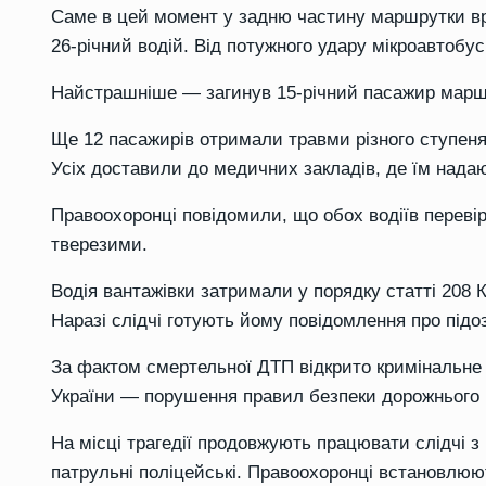
Саме в цей момент у задню частину маршрутки вр
26-річний водій. Від потужного удару мікроавтобу
Найстрашніше — загинув 15-річний пасажир маршр
Ще 12 пасажирів отримали травми різного ступеня 
Усіх доставили до медичних закладів, де їм нада
Правоохоронці повідомили, що обох водіїв перевір
тверезими.
Водія вантажівки затримали у порядку статті 208 
Наразі слідчі готують йому повідомлення про підоз
За фактом смертельної ДТП відкрито кримінальне п
України — порушення правил безпеки дорожнього
На місці трагедії продовжують працювати слідчі з
патрульні поліцейські. Правоохоронці встановлюют