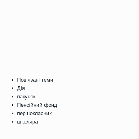
Повʼязані теми
Дія
пакунок
Пенсійний фонд
першокласник
школяра