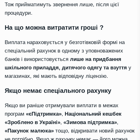
Тож прийматимуть звернення лише, після цієї
процедури.
На що можна витратити гроші ?
Виплата нараховується у безготівковій формі на
спеціальний рахунок в одному з уповноважених
банків і використовується
лише на придбання
шкільного приладдя, дитячого одягу та взуття
у
магазинах, які мають відповідну ліцензію.
Якщо немає спеціального рахунку
Якщо ви раніше отримували виплати в межах
програм
«єПідтримка»
,
Національний кешбек
«Зроблено в Україні»
,
«Зимова підтримка»
,
«Пакунок малюка»
тощо, відкривати новий рахунок
не потрібно. Якщо ж рахунку немає — його можна