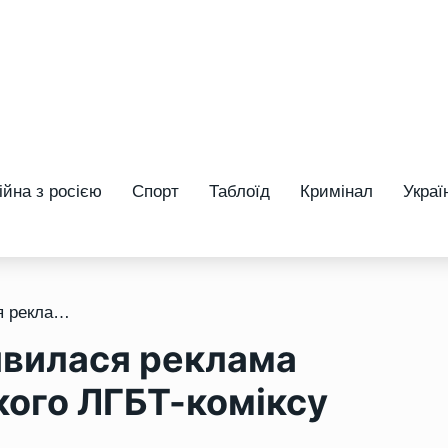
ійна з росією
Спорт
Таблоїд
Кримінал
Украї
/ На вулицях Рівного з’явилася реклама культового французького ЛГБТ-коміксу
’явилася реклама
кого ЛГБТ-коміксу