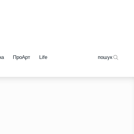
на
ПроАрт
Life
пошук