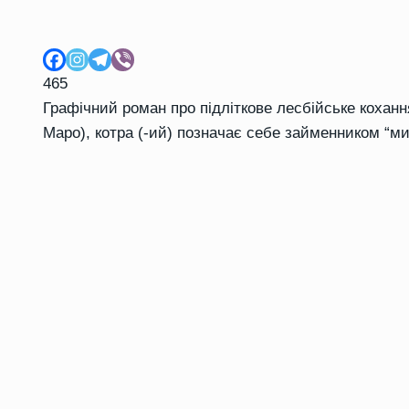
465
Графічний роман про підліткове лесбійське кохан
Маро), котра (-ий) позначає себе займенником “м