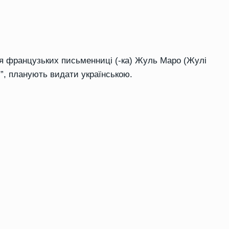
ня французьких письменниці (-ка) Жуль Маро (Жулі
и”, планують видати українською.