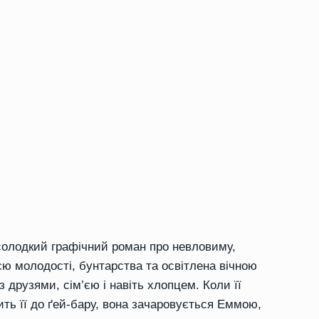
-солодкий графічний роман про невловиму,
єю молодості, бунтарства та освітлена вічною
друзями, сім’єю і навіть хлопцем. Коли її
ить її до ґей-бару, вона зачаровується Еммою,