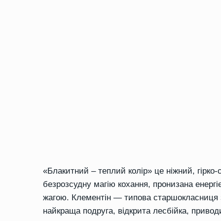
«Блакитний – теплий колір» це ніжний, гірко
безрозсудну магію кохання, пронизана енергі
жагою. Клементін — типова старшокласниця з 
найкраща подруга, відкрита лесбійка, привод