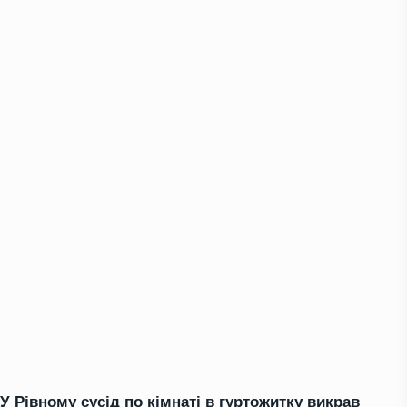
У Рівному сусід по кімнаті в гуртожитку викрав