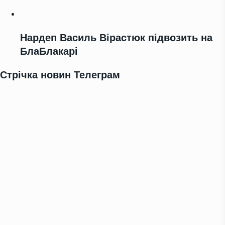
Нардеп Василь Вірастюк підвозить на
БлаБлакарі
Стрічка новин Телеграм