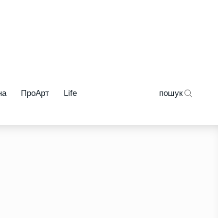
на
ПроАрт
Life
пошук