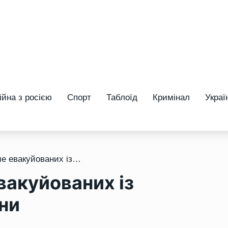
ійна з росією
Спорт
Таблоїд
Кримінал
Украї
/ Рівненщина прийме евакуйованих із затопленої Херсонщини
вакуйованих із
ни