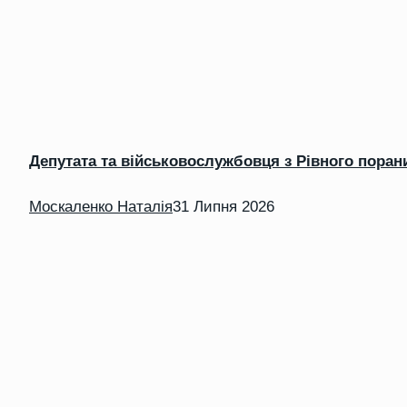
Депутата та військовослужбовця з Рівного поран
Москаленко Наталія
31 Липня 2026