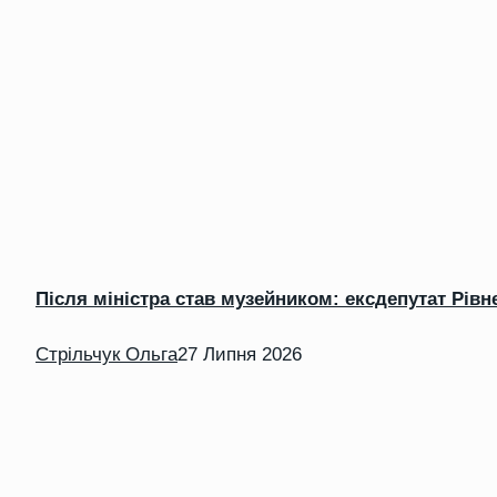
Після міністра став музейником: ексдепутат Рівн
Стрільчук Ольга
27 Липня 2026