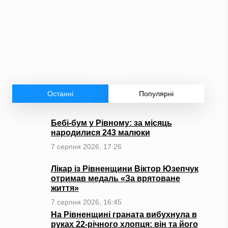
Останні
Популярні
Бебі-бум у Рівному: за місяць
народилися 243 малюки
7 серпня 2026, 17:26
Лікар із Рівненщини Віктор Юзепчук
отримав медаль «За врятоване
життя»
7 серпня 2026, 16:45
На Рівненщині граната вибухнула в
руках 22-річного хлопця: він та його