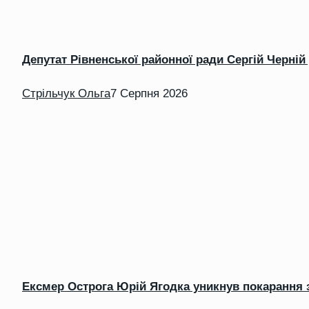
Депутат Рівненської районної ради Сергій Черні
Стрільчук Ольга
7 Серпня 2026
Ексмер Острога Юрій Ягодка уникнув покарання за