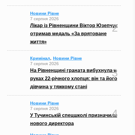
Новини Рівне
7 серпня 2026
2
Лікар із Рівненщини Віктор Юзепчук
отримав медаль «За врятоване
життя»
,
Кримінал
Новини Рівне
7 серпня 2026
3
На Рівненщині граната вибухнула в
руках 22-річного хлопця: він та його
дівчина у тяжкому стані
Новини Рівне
7 серпня 2026
4
У Тучинській спецшколі призначили
нового директора
Новини Рівне