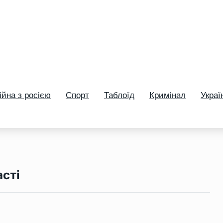
ійна з росією
Спорт
Таблоїд
Кримінал
Украї
асті