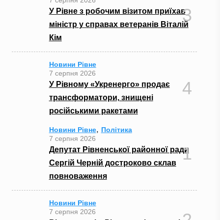
3
У Рівне з робочим візитом приїхав
міністр у справах ветеранів Віталій
Кім
Новини Рівне
7 серпня 2026
4
У Рівному «Укренерго» продає
трансформатори, знищені
російськими ракетами
,
Новини Рівне
Політика
7 серпня 2026
1
Депутат Рівненської районної ради
Сергій Черній достроково склав
повноваження
Новини Рівне
7 серпня 2026
2