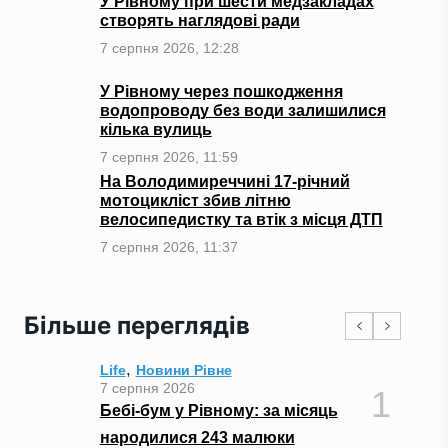
У Рівному при шести медзакладах
створять наглядові ради
7 серпня 2026, 12:28
У Рівному через пошкодження
водопроводу без води залишилися
кілька вулиць
7 серпня 2026, 11:59
На Володимиреччині 17-річний
мотоцикліст збив літню
велосипедистку та втік з місця ДТП
7 серпня 2026, 11:37
Більше переглядів
,
Life
Новини Рівне
7 серпня 2026
1
Бебі-бум у Рівному: за місяць
народилися 243 малюки