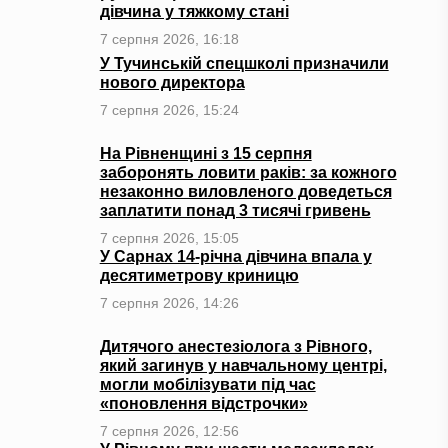
дівчина у тяжкому стані
7 серпня 2026, 16:18
У Тучинській спецшколі призначили
нового директора
7 серпня 2026, 15:24
На Рівненщині з 15 серпня
заборонять ловити раків: за кожного
незаконно виловленого доведеться
заплатити понад 3 тисячі гривень
7 серпня 2026, 15:05
У Сарнах 14-річна дівчина впала у
десятиметрову криницю
7 серпня 2026, 14:26
Дитячого анестезіолога з Рівного,
який загинув у навчальному центрі,
могли мобілізувати під час
«поновлення відстрочки»
7 серпня 2026, 12:56