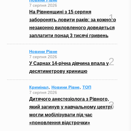
7 серпня 2026
На Рівненщині з 15 серпня
1
заборонять ловити раків: за кожного
незаконно виловленого доведеться
заплатити понад 3 тисячі гривень
Новини Рівне
7 серпня 2026
2
У Сарнах 14-річна дівчина впала у
десятиметрову криницю
,
,
Кримінал
Новини Рівне
ТОП
7 серпня 2026
Дитячого анестезіолога з Рівного,
3
який загинув у навчальному центрі,
могли мобілізувати під час
«поновлення відстрочки»