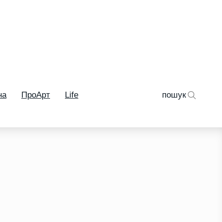
на
ПроАрт
Life
пошук