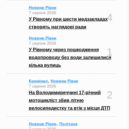
Новини Рівне
7 серпня 2026
4
У Рівному при шести медзакладах
створять наглядові ради
Новини Рівне
7 серпня 2026
1
У Рівному через пошкодження
водопроводу без води залишилися
кілька вулиць
,
Кримінал
Новини Рівне
7 серпня 2026
2
На Володимиреччині 17-річний
мотоцикліст збив літню
велосипедистку та втік з місця ДТП
,
Новини Рівне
Політика
7 серпня 2026