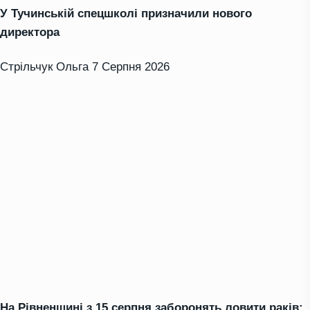
У Тучинській спецшколі призначили нового
директора
Стрільчук Ольга
7 Серпня 2026
На Рівненщині з 15 серпня заборонять ловити раків: