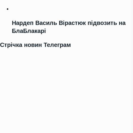
Нардеп Василь Вірастюк підвозить на
БлаБлакарі
Стрічка новин Телеграм