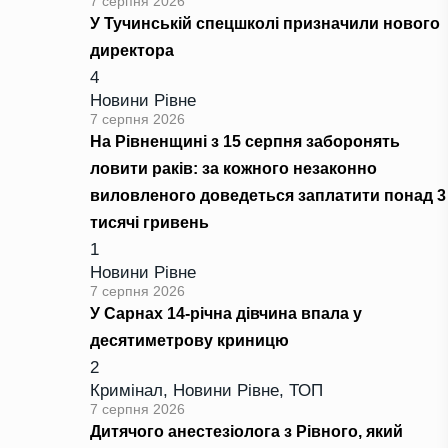
7 серпня 2026
У Тучинській спецшколі призначили нового
директора
4
Новини Рівне
7 серпня 2026
На Рівненщині з 15 серпня заборонять
ловити раків: за кожного незаконно
виловленого доведеться заплатити понад 3
тисячі гривень
1
Новини Рівне
7 серпня 2026
У Сарнах 14-річна дівчина впала у
десятиметрову криницю
2
Кримінал
,
Новини Рівне
,
ТОП
7 серпня 2026
Дитячого анестезіолога з Рівного, який