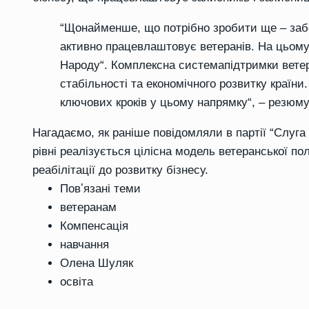
“
Щонайменше, що потрібно зробити ще
–
забе
активно працевлаштовує ветеранів
.
На цьому
Народу
“
. К
омплексна систем
а
підтримки вете
стабільності та економічного розвитку країн
ключових кроків у цьому напрямку
“, – резюму
Нагадаємо, як раніше повідомляли в партії “Слуга
рівні реалізується цілісна модель
ветеранської по
реабілітації до розвитку бізнесу
.
Повʼязані теми
ветеранам
Компенсація
навчання
Олена Шуляк
освіта