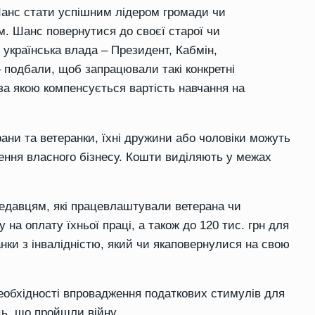
 Шанс стати успішним
лідеро
м
громади чи
м. Шанс повернутися до
своєї
старої чи
І
українська влада – Президент, Кабмін,
–
подбали, що
б
запрацювали
такі конкретні
за якою компенсується вартість навчання на
рани та
ветеранки
, їхні дружини або чоловіки можуть
ення власного бізнесу. Кошти виділяють у межах
ацедавцям, які працевлаштували ветерана чи
ку на оплату
їхньої
праці, а також до 120 тис. грн для
анки
з інвалідністю, який
чи яка
поверну
ли
ся на свою
еобхідності впровадження податкових стимулів для
ць, що пройшли війну
.