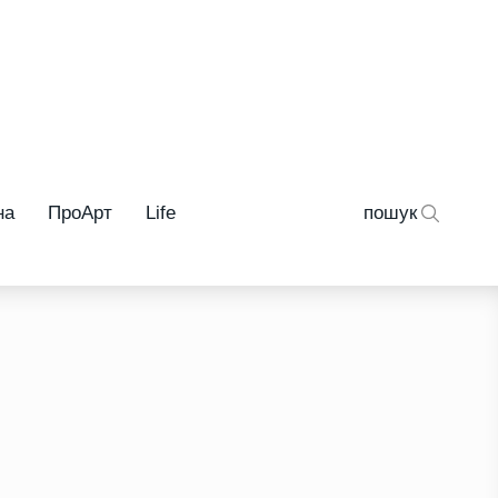
на
ПроАрт
Life
пошук