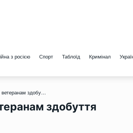
ійна з росією
Спорт
Таблоїд
Кримінал
Украї
/ Держава оплатить ветеранам здобуття нової освіти
теранам здобуття