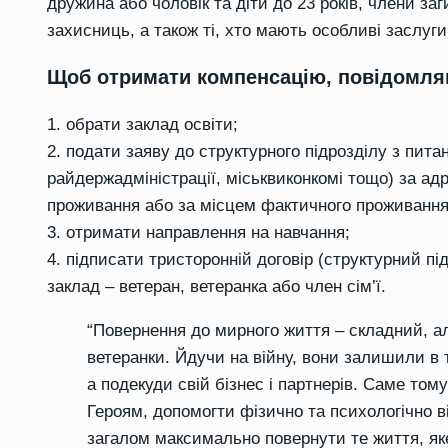
дружина
або
чоловік
та
діти до
23 років
, члени заг
з
ахисниць
, а також ті, хто
мають особливі заслуги
Щоб отримати компенсацію, повідомляю
1.
о
бр
ати
заклад
освіти;
2.
п
ода
ти
заяву до структурного підрозділу з пита
райдержадміністрації, міськвиконкомі тощо) за а
проживання
або за місцем фактичного проживанн
3.
отрима
ти
направлення на навчання
;
4.
п
ідпи
сати
тристоронній договір (структурний під
заклад
–
ветеран, ветеранка або член сім’ї.
“Повернення до мирного життя – складний, а
ветеранки
. Йдучи на війну, вони залишили
в
а подекуди
свій бізнес і партнерів. Саме то
Героям, допомогти фізично та психологічно в
загалом максимально повернути те життя, як