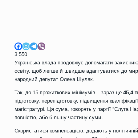
3 550
Українська влада
продовжує допомагати
захисник
освіту, щоб легше й швидше адаптуватися до мир
народний депутат Олена Шуляк.
Так, д
о 15 прожиткових мінімум
ів
– зараз це
45
,
4
т
підготовк
у
, перепідготовк
у
, підвищення кваліфікації
магістратурі
. Ця сума, говорять у партії “Слуга Н
повністю, або більшу частину суми.
Скористатися компенсацією, додають у політичній