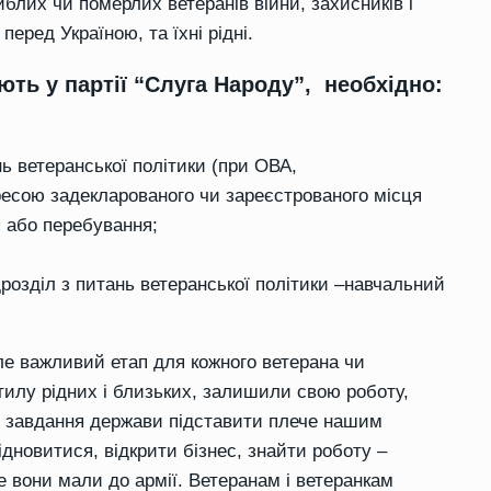
иблих чи померлих ветеранів війни, з
ахисників
і
 перед Україною
,
та
їхні рідні.
ть у партії “Слуга Народу”, необхідно:
нь ветеранської політики (при ОВА,
дресою задекларованого
чи
зареєстрованого місця
я
або
перебування
;
розділ з питань ветеранської політики
–
навчальний
ле важливий етап для кожного ветерана чи
 тилу
рідних і близьких, залишили свою роботу,
му завдання держави підставити плече нашим
ідновитися, відкрити бізнес, знайти роботу –
е вони мали до армії. Ветеранам і
ветеранкам