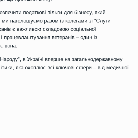
зпечити податкові пільги для бізнесу, який
 ми наголошуємо разом із колегами зі “Слуги
ранів є важливою складовою соціальної
и. І працевлаштування ветеранів
–
один із
є вона.
 Народу”
,
в
Україні вперше на загальнодержавному
літики
, яка охоплює всі ключові сфери – від медичної