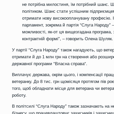
не потрібна милостиня, їм потрібний шанс.
політиком. Шанс стати
успішним підприємце
отримати нову високооплачувану професію. 
парл
а
мент, зокрема й партія “Слуга Народу”
можливості, як-от ця вищезгадана програма, 
контрактній формі”, – говорить Олена Шуляк.
У партії “Слуга Народу” також нагадують, що
вете
отримати
й
до 1 млн грн на створення або розшир
державної програми
“
Власна справа
“.
Виплачує держава, окрім цього, і компенсації пр
ветеранку
.
До 8 тис. грн щомісяця протягом пів ро
того, щоб обладнати місце для ветерана
чи
ветер
роботу.
В політсилі “Слуга Народу”
також
зазначають
на н
бізнесу, що працевлаштовує захисників і захисни