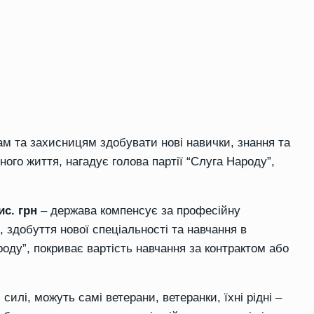
ам та захисницям
здобувати нові навички, знання та
ного життя
, нагадує голова партії “Слуга Народу”,
ис.
грн
– держава компенсує за
професійн
у
,
здобуття нової спеціальності
та
навчання
в
ароду”, покриває вартість навчання за контрактом або
 силі, можуть самі ветерани,
ветеранки
, їхні рідні –