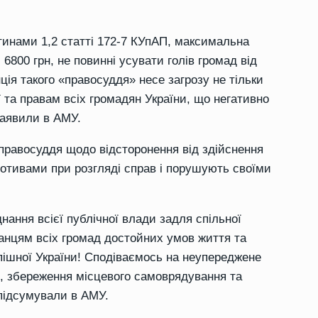
тинами 1,2 статті 172-7 КУпАП, максимальна
6800 грн, не повинні усувати голів громад від
ція такого «правосуддя» несе загрозу не тільки
 та правам всіх громадян України, що негативно
заявили в АМУ.
 правосуддя щодо відсторонення від здійснення
мотивами при розгляді справ і порушують своїми
ання всієї публічної влади задля спільної
анцям всіх громад достойних умов життя та
пішної України! Сподіваємось на неупереджене
ї, збереження місцевого самоврядування та
 підсумували в АМУ.