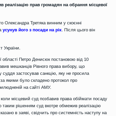
в реалізацію прав громадян на обрання місцевої
го Олександра Третяка винним у скоєнні
та
усунув його з посади на рік
. Після цього він
т України.
ої області Петро Денисюк постановою від 10
авив мешканців Рівного права вибору, що
 суддя застосував санкцію, яку не просила
 за якими було складено протокол про
рилюдненій на сайті АМУ.
, коли місцевий суд позбавив права обіймати посаду
о таким рішенням суд вкотре обмежив реалізацію
казано в заяві, свідчить про системність наступу на