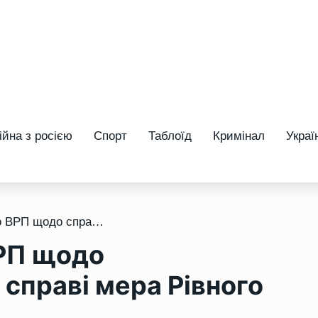
ійна з росією
Спорт
Таблоїд
Кримінал
Украї
/ АМУ звернулася до ВРП щодо справедливого суду у справі мера Рівного
РП щодо
 справі мера Рівного