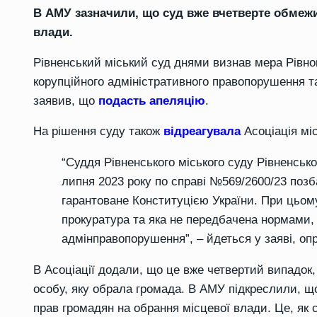
В АМУ зазначили, що суд вже вчетверте обмежи
влади.
Рівненський міський суд днями визнав мера Рівно
корупційного адміністративного правопорушення 
заявив, що
подасть апеляцію
.
На рішення суду також
відреагувала
Асоціація міс
“Суддя Рівненського міського суду Рівненськ
липня 2023 року по справі №569/2600/23 позб
гарантоване Конституцією України. При цьому
прокуратура та яка не передбачена нормами,
адмінправопорушення”, – йдеться у заяві, оп
В Асоціації додали, що це вже четвертий випадок
особу, яку обрала громада. В АМУ підкреслили, щ
прав громадян на обрання місцевої влади. Це, як с