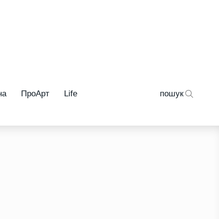
на
ПроАрт
Life
пошук