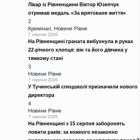
Лікар із Рівненщини Віктор Юзепчук
отримав медаль «За врятоване життя»
2
Кримінал
,
Новини Рівне
7 серпня 2026
На Рівненщині граната вибухнула в руках
22-річного хлопця: він та його дівчина у
тяжкому стані
3
Новини Рівне
7 серпня 2026
У Тучинській спецшколі призначили нового
директора
4
Новини Рівне
7 серпня 2026
На Рівненщині з 15 серпня заборонять
ловити раків: за кожного незаконно