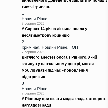
виловленого доведеться заплатити понад 3
тисячі гривень
1
Новини Рівне
7 серпня 2026
У Сарнах 14-річна дівчина впала у
десятиметрову криницю
2
Кримінал
,
Новини Рівне
,
ТОП
7 серпня 2026
Дитячого анестезіолога з Рівного, який
загинув у навчальному центрі, могли
мобілізувати під час «поновлення
відстрочки»
3
Новини Рівне
7 серпня 2026
У Рівному при шести медзакладах створять
наглядові ради