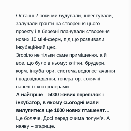
Останні 2 роки ми будували, інвестували,
залучали гранти на створення цього
проекту і в березні планували створення
нових 10 міні-ферм, під що розвивали
інкубаційний цех.
Згоріло не тільки саме приміщення, а й
все, що було в ньому: клітки, брудери,
корм, інкубатори, система водопостачання
і водовідведення, генератор, сонячні
панелі із контролерами…
А найгірше – 5000 живих перепілок і
інкубатор, в якому сьогодні мали
вилупитися ще 1000 нових пташенят…
Це боляче. Досі перед очима полум’я. А
наяву – згарище.