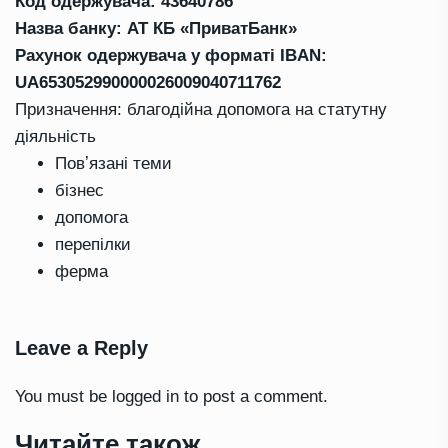
Код одержувача: 43640786
Назва банку: АТ КБ «ПриватБанк»
Рахунок одержувача у форматі IBAN:
UA653052990000026009040711762
Призначення: благодійна допомога на статутну
діяльність
Повʼязані теми
бізнес
допомога
перепілки
ферма
Leave a Reply
You must be
logged in
to post a comment.
Читайте також