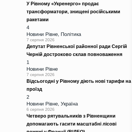
У Рівному «Укренерго» продає
трансформатори, знищені російськими
ракетами
4
Новини Рівне
,
Політика
7 серпня 2026
Депутат Рівненської районної ради Сергій
Черній достроково склав повноваження
1
Новини Рівне
7 серпня 2026
Відсьогодні у Рівному діють нові тарифи на
проїзд
2
Новини Рівне
,
Україна
6 серпня 2026
Четверо рятувальників з Рівненщини
допомагають гасити масштабні лісові
пожежі у Франції (ВІДЕО)