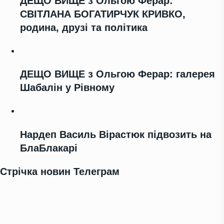
ДЕЩО ВИЩЕ з Ольгою Ферар:
СВІТЛАНА БОГАТИРЧУК КРИВКО,
родина, друзі та політика
ДЕЩО ВИЩЕ з Ольгою Ферар: галерея
Шабалін у Рівному
Нардеп Василь Вірастюк підвозить на
БлаБлакарі
Стрічка новин Телеграм