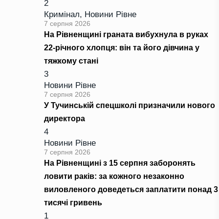
2
Кримінал
,
Новини Рівне
7 серпня 2026
На Рівненщині граната вибухнула в руках
22-річного хлопця: він та його дівчина у
тяжкому стані
3
Новини Рівне
7 серпня 2026
У Тучинській спецшколі призначили нового
директора
4
Новини Рівне
7 серпня 2026
На Рівненщині з 15 серпня заборонять
ловити раків: за кожного незаконно
виловленого доведеться заплатити понад 3
тисячі гривень
1