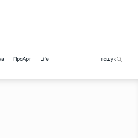
на
ПроАрт
Life
пошук