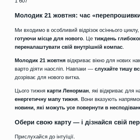
1 607
Молодик 21 жовтня: час «перепрошивки
Ми входимо в особливий відрізок осіннього циклу
готуючи місце для нового
. Це
тиждень глибоко
переналаштувати свій внутрішній компас
.
Молодик 21 жовтня
відкриває вікно для нових нам
варто діяти наосліп. Навпаки —
слухайте тишу вс
дозріває для нового витка.
Цього тижня
карти Ленорман
, які відкриває для н
енергетичну мапу тижня
. Вони вказують напрямо
новини, які можуть усе повернути в несподіван
Обери свою карту — і дізнайся свій пе
Прислухайся до інтуїції.