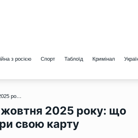
ійна з росією
Спорт
Таблоїд
Кримінал
Украї
/ Прогноз тижня 20-26 жовтня 2025 року: що віщує Ленорман – обери свою карту
 жовтня 2025 року: що
ри свою карту