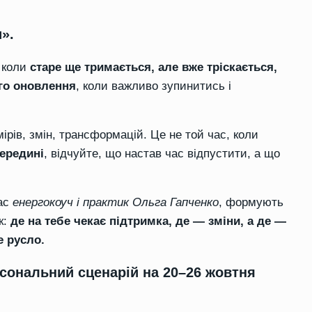
».
, коли
старе ще тримається, але вже тріскається,
го оновлення
, коли важливо зупинитись і
ірів, змін, трансформацій. Це не той час, коли
ередині
, відчуйте, що настав час відпустити, а що
ас
енергокоуч і практик Ольга Гапченко
, формують
к:
де на тебе чекає підтримка, де — зміни, а де —
е русло.
рсональний сценарій на 20–26 жовтня