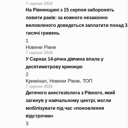
7 серпня 2026
На Рівненщині з 15 серпня заборонять
ловити раків: за кожного незаконно
виловленого доведеться заплатити понад 3
тисячі гривень
1
Новини Рівне
7 серпня 2026
У Сарнах 14-річна дівчина впала у
десятиметрову криницю
2
Кримінал
,
Новини Рівне
,
ТОП
7 серпня 2026
Дитячого анестезіолога з Рівного, який
загинув у навчальному центрі, могли
мобілізувати під час «поновлення
відстрочки»
3