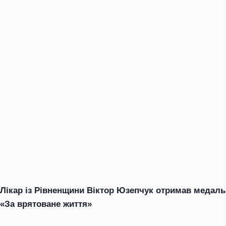
Лікар із Рівненщини Віктор Юзепчук отримав медаль
«За врятоване життя»