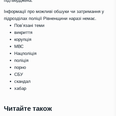
підтверджена.
Інформації про можливі обшуки чи затримання у
підрозділах поліції Рівненщини наразі немає.
Повʼязані теми
викриття
корупція
МВС
Нацполіція
поліція
порно
СБУ
скандал
хабар
Читайте також