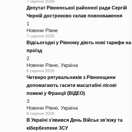
7 серпня 2026
Депутат Рівненської районної ради Сергій
Черній достроково склав повноваження
1
Новини Рівне
7 серпня 2026
Відсьогодні у Рівному діють нові тарифи на
проїзд
2
Новини Рівне
,
Україна
6 серпня 2026
Четверо рятувальників з Рівненщини
допомагають гасити масштабні лісові
пожежі у Франції (ВІДЕО)
3
Новини Рівне
,
Україна
6 серпня 2026
В Україні з’явився День Військ зв’язку та
кібербезпеки ЗСУ