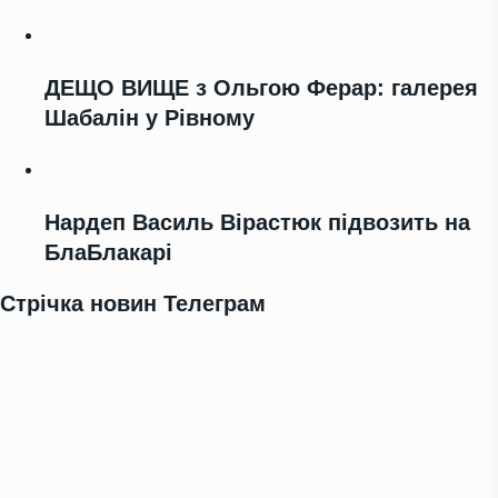
ДЕЩО ВИЩЕ з Ольгою Ферар: галерея
Шабалін у Рівному
Нардеп Василь Вірастюк підвозить на
БлаБлакарі
Стрічка новин Телеграм