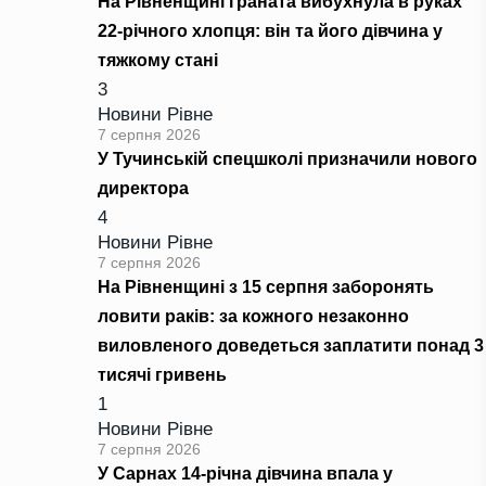
На Рівненщині граната вибухнула в руках
22-річного хлопця: він та його дівчина у
тяжкому стані
3
Новини Рівне
7 серпня 2026
У Тучинській спецшколі призначили нового
директора
4
Новини Рівне
7 серпня 2026
На Рівненщині з 15 серпня заборонять
ловити раків: за кожного незаконно
виловленого доведеться заплатити понад 3
тисячі гривень
1
Новини Рівне
7 серпня 2026
У Сарнах 14-річна дівчина впала у