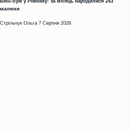
Бебі-бум у Рівному: за місяць народилися 243
малюки
Стрільчук Ольга
7 Серпня 2026