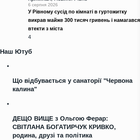
6 серпня 2026
У Рівному сусід по кімнаті в гуртожитку
викрав майже 300 тисяч гривень і намагався
втекти з міста
4
Наш Ютуб
Що відбувається у санаторії "Червона
калина"
ДЕЩО ВИЩЕ з Ольгою Ферар:
СВІТЛАНА БОГАТИРЧУК КРИВКО,
родина, друзі та політика