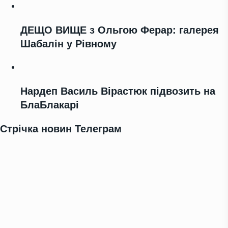
ДЕЩО ВИЩЕ з Ольгою Ферар: галерея
Шабалін у Рівному
Нардеп Василь Вірастюк підвозить на
БлаБлакарі
Стрічка новин Телеграм