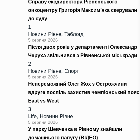
Справу ексдиректора Рівненського
онкоцентру Григорія Максим’яка скерували
до суду
1
Новини Рівне
,
Таблоїд
5 серпня 2026
Після двох років у департаменті Олександр
Черуха звільнився з Рівненської міськради
2
Новини Рівне
,
Спорт
5 серпня 2026
Непереможний Олег Жох з Острожчини
вдруге поспіль захистив чемпіонський пояс
East vs West
3
Life
,
Новини Рівне
5 серпня 2026
У парку Шевченка в Рівному знайшли
домашнього папугу (ВІДЕО)