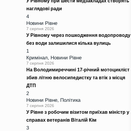
У Рівному при шести медзакладах створять
наглядові ради
4
Новини Рівне
7 серпня 2026
У Рівному через пошкодження водопроводу
без води залишилися кілька вулиць
1
Кримінал
,
Новини Рівне
7 серпня 2026
На Володимиреччині 17-річний мотоцикліст
збив літню велосипедистку та втік з місця
ДТП
2
Новини Рівне
,
Політика
7 серпня 2026
У Рівне з робочим візитом приїхав міністр у
справах ветеранів Віталій Кім
3