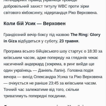
добровільний захист титулу WBC проти зірки
світового кікбоксингу, нідерландця Ріко Верховена.
Коли бій Усик — Верховен
Грандіозний вечір боксу під назвою
The Ring: Glory
in Giza
відбудеться у суботу,
23 травня
.
Програма всього бійцівського шоу стартує о 18:30 за
київським часом, адже попереду на глядачів чекає
насичений андеркард (зокрема, в ринг вийде ще
один українець — Даніель Лапін). Головна подія
вечора — вихід Олександра Усика та Ріко Верховена
— очікується не раніше 23:45 за київським часом.
Точний час залежатиме від того, скільки
триватимуть попередні поєдинки.