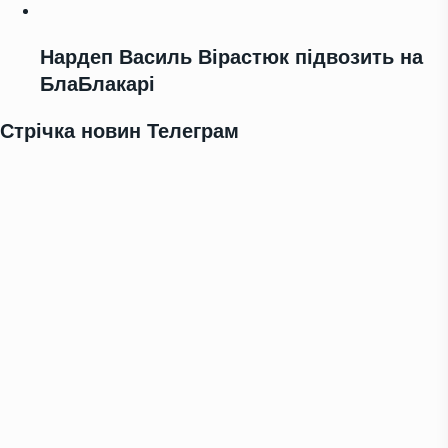
Нардеп Василь Вірастюк підвозить на
БлаБлакарі
Стрічка новин Телеграм