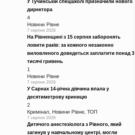
У Тучинській спецшколі призначили нового
директора
4
Новини Рівне
7 серпня 2026
На Рівненщині з 15 серпня заборонять
ловити раків: за кожного незаконно
виловленого доведеться заплатити понад 3
тисячі гривень
1
Новини Рівне
7 серпня 2026
У Сарнах 14-річна дівчина впала у
десятиметрову криницю
2
Кримінал
,
Новини Рівне
,
ТОП
7 серпня 2026
Дитячого анестезіолога з Рівного, який
загинув у навчальному центрі, могли