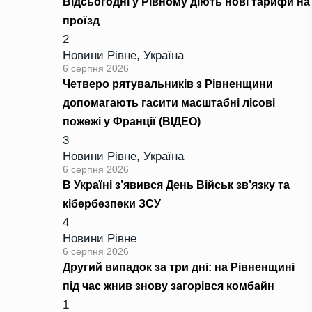
Відсьогодні у Рівному діють нові тарифи на
проїзд
2
Новини Рівне
,
Україна
6 серпня 2026
Четверо рятувальників з Рівненщини
допомагають гасити масштабні лісові
пожежі у Франції (ВІДЕО)
3
Новини Рівне
,
Україна
6 серпня 2026
В Україні з’явився День Військ зв’язку та
кібербезпеки ЗСУ
4
Новини Рівне
6 серпня 2026
Другий випадок за три дні: на Рівненщині
під час жнив знову загорівся комбайн
1