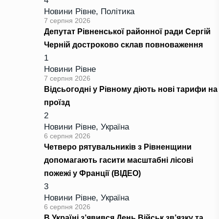
4
Новини Рівне
,
Політика
7 серпня 2026
Депутат Рівненської районної ради Сергій
Черній достроково склав повноваження
1
Новини Рівне
7 серпня 2026
Відсьогодні у Рівному діють нові тарифи на
проїзд
2
Новини Рівне
,
Україна
6 серпня 2026
Четверо рятувальників з Рівненщини
допомагають гасити масштабні лісові
пожежі у Франції (ВІДЕО)
3
Новини Рівне
,
Україна
6 серпня 2026
В Україні з’явився День Військ зв’язку та