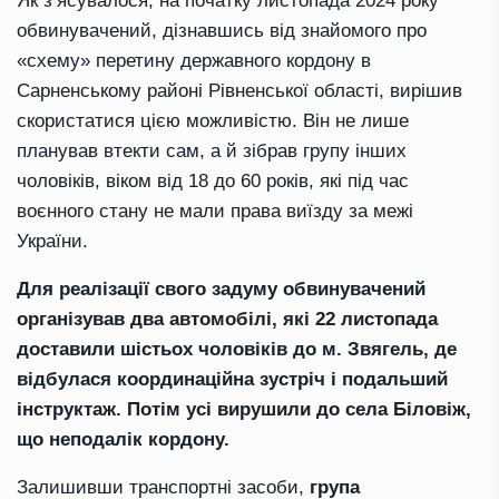
Як з’ясувалося, на початку листопада 2024 року
обвинувачений, дізнавшись від знайомого про
«схему» перетину державного кордону в
Сарненському районі Рівненської області, вирішив
скористатися цією можливістю. Він не лише
планував втекти сам, а й зібрав групу інших
чоловіків, віком від 18 до 60 років, які під час
воєнного стану не мали права виїзду за межі
України.
Для реалізації свого задуму обвинувачений
організував два автомобілі, які 22 листопада
доставили шістьох чоловіків до м. Звягель, де
відбулася координаційна зустріч і подальший
інструктаж. Потім усі вирушили до села Біловіж,
що неподалік кордону.
Залишивши транспортні засоби,
група