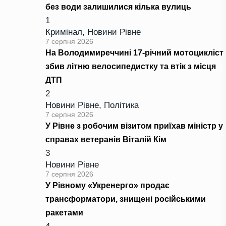
без води залишилися кілька вулиць
1
Кримінал
,
Новини Рівне
7 серпня 2026
На Володимиреччині 17-річний мотоцикліст
збив літню велосипедистку та втік з місця
ДТП
2
Новини Рівне
,
Політика
7 серпня 2026
У Рівне з робочим візитом приїхав міністр у
справах ветеранів Віталій Кім
3
Новини Рівне
7 серпня 2026
У Рівному «Укренерго» продає
трансформатори, знищені російськими
ракетами