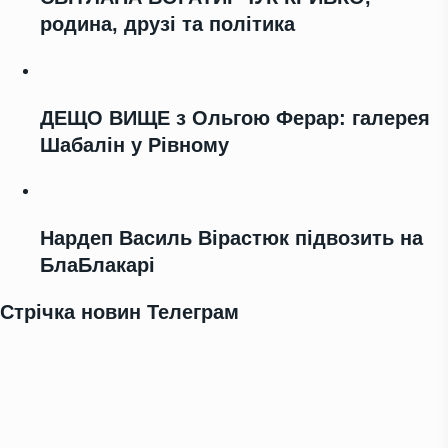
родина, друзі та політика
ДЕЩО ВИЩЕ з Ольгою Ферар: галерея
Шабалін у Рівному
Нардеп Василь Вірастюк підвозить на
БлаБлакарі
Стрічка новин Телеграм