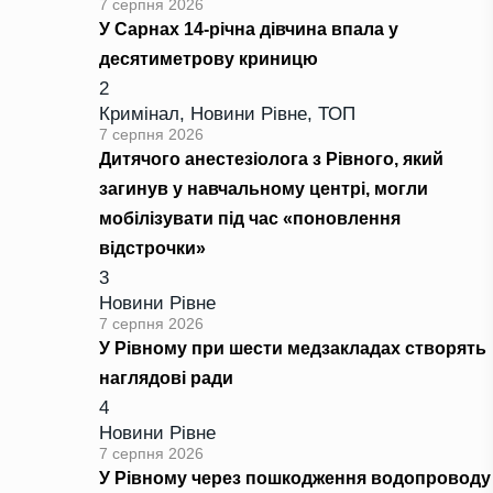
7 серпня 2026
У Сарнах 14-річна дівчина впала у
десятиметрову криницю
2
Кримінал
,
Новини Рівне
,
ТОП
7 серпня 2026
Дитячого анестезіолога з Рівного, який
загинув у навчальному центрі, могли
мобілізувати під час «поновлення
відстрочки»
3
Новини Рівне
7 серпня 2026
У Рівному при шести медзакладах створять
наглядові ради
4
Новини Рівне
7 серпня 2026
У Рівному через пошкодження водопроводу