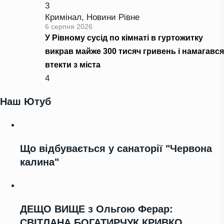
3
Кримінал
,
Новини Рівне
6 серпня 2026
У Рівному сусід по кімнаті в гуртожитку
викрав майже 300 тисяч гривень і намагався
втекти з міста
4
Наш Ютуб
Що відбувається у санаторії "Червона
калина"
ДЕЩО ВИЩЕ з Ольгою Ферар:
СВІТЛАНА БОГАТИРЧУК КРИВКО,