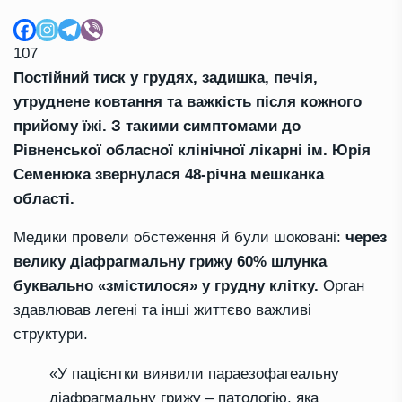
107
Постійний тиск у грудях, задишка, печія,
утруднене ковтання та важкість після кожного
прийому їжі. З такими симптомами до
Рівненської обласної клінічної лікарні ім. Юрія
Семенюка звернулася 48-річна мешканка
області.
Медики провели обстеження й були шоковані:
через
велику діафрагмальну грижу 60% шлунка
буквально «змістилося» у грудну клітку.
Орган
здавлював легені та інші життєво важливі
структури.
«У пацієнтки виявили параезофагеальну
діафрагмальну грижу – патологію, яка