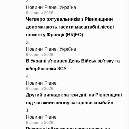
2
Новини Рівне
,
Україна
6 серпня 2026
Четверо рятувальників з Рівненщини
допомагають гасити масштабні лісові
пожежі у Франції (ВІДЕО)
3
Новини Рівне
,
Україна
6 серпня 2026
В Україні з’явився День Військ зв’язку та
кібербезпеки ЗСУ
4
Новини Рівне
6 серпня 2026
Другий випадок за три дні: на Рівненщині
під час жнив знову загорівся комбайн
1
Новини Рівне
6 серпня 2026
Рекордні обмеження через спеку: на