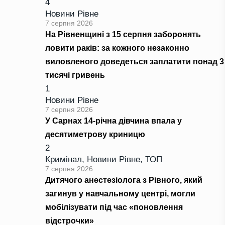
4
Новини Рівне
7 серпня 2026
На Рівненщині з 15 серпня заборонять
ловити раків: за кожного незаконно
виловленого доведеться заплатити понад 3
тисячі гривень
1
Новини Рівне
7 серпня 2026
У Сарнах 14-річна дівчина впала у
десятиметрову криницю
2
Кримінал
,
Новини Рівне
,
ТОП
7 серпня 2026
Дитячого анестезіолога з Рівного, який
загинув у навчальному центрі, могли
мобілізувати під час «поновлення
відстрочки»