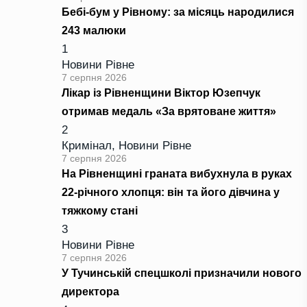
Бебі-бум у Рівному: за місяць народилися
243 малюки
1
Новини Рівне
7 серпня 2026
Лікар із Рівненщини Віктор Юзепчук
отримав медаль «За врятоване життя»
2
Кримінал
,
Новини Рівне
7 серпня 2026
На Рівненщині граната вибухнула в руках
22-річного хлопця: він та його дівчина у
тяжкому стані
3
Новини Рівне
7 серпня 2026
У Тучинській спецшколі призначили нового
директора