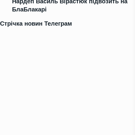
Нардеп Василь Вірастюк підвозить на
БлаБлакарі
Стрічка новин Телеграм