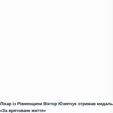
Лікар із Рівненщини Віктор Юзепчук отримав медаль
«За врятоване життя»