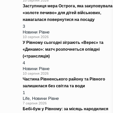
10 серпня 2026
Заступниця мера Острога, яка закуповувала
«золоте печиво» для дітей військових,
намагалася повернутися на посаду
3
Новини Рівне
10 серпня 2026
У Рівному сьогодні зіграють «Верес» та
«Динамо»: матч розпочнеться опівдні
(+трансляція)
4
Новини Рівне
10 серпня 2026
Частина Рівненського району та Рівного
залишилася без світла та води
1
Life
,
Новини Рівне
7 серпня 2026
Бебі-бум у Рівному: за місяць народилися