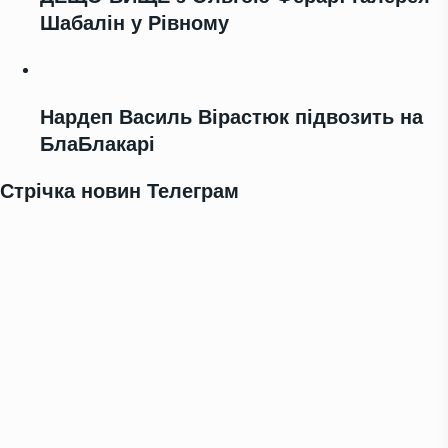
Шабалін у Рівному
Нардеп Василь Вірастюк підвозить на
БлаБлакарі
Стрічка новин Телеграм