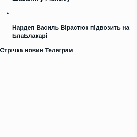
Нардеп Василь Вірастюк підвозить на
БлаБлакарі
Стрічка новин Телеграм