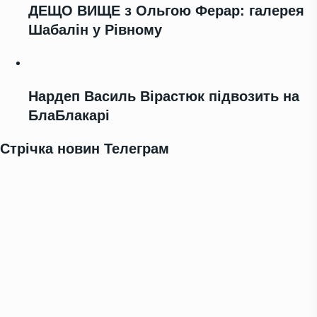
ДЕЩО ВИЩЕ з Ольгою Ферар: галерея
Шабалін у Рівному
Нардеп Василь Вірастюк підвозить на
БлаБлакарі
Стрічка новин Телеграм