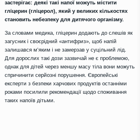
застерігає: деякі такі напої можуть містити
гліцерин (гліцерол), який у великих кількостях
становить небезпеку для дитячого організму.
За словами медика, гліцерин додають до слешів як
загусник і своєрідний «антифриз», щоб напій
залишався м’яким і не замерзав у суцільний лід.
Для дорослих такі дози зазвичай не є проблемою,
однак для дітей через меншу масу тіла вони можуть
спричинити серйозні порушення. Європейські
експерти з безпеки харчових продуктів останніми
роками посилили рекомендації щодо споживання
таких напоїв дітьми.