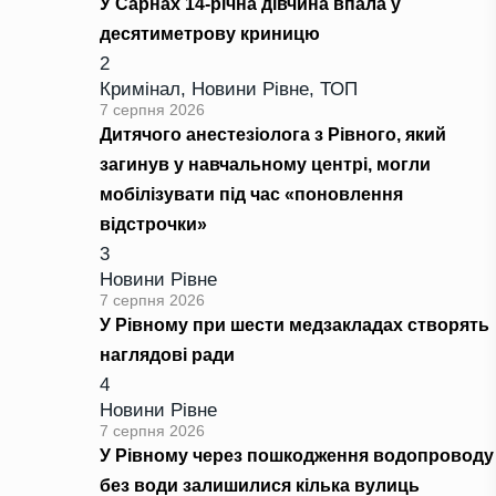
У Сарнах 14-річна дівчина впала у
десятиметрову криницю
2
Кримінал
,
Новини Рівне
,
ТОП
7 серпня 2026
Дитячого анестезіолога з Рівного, який
загинув у навчальному центрі, могли
мобілізувати під час «поновлення
відстрочки»
3
Новини Рівне
7 серпня 2026
У Рівному при шести медзакладах створять
наглядові ради
4
Новини Рівне
7 серпня 2026
У Рівному через пошкодження водопроводу
без води залишилися кілька вулиць