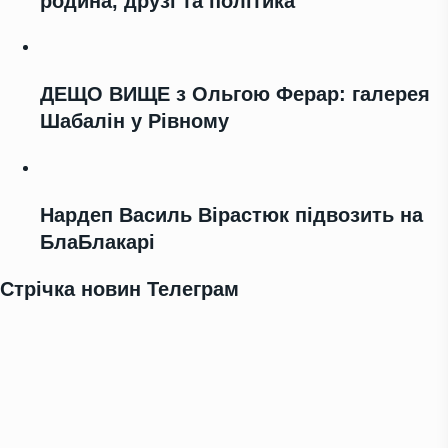
родина, друзі та політика
ДЕЩО ВИЩЕ з Ольгою Ферар: галерея
Шабалін у Рівному
Нардеп Василь Вірастюк підвозить на
БлаБлакарі
Стрічка новин Телеграм