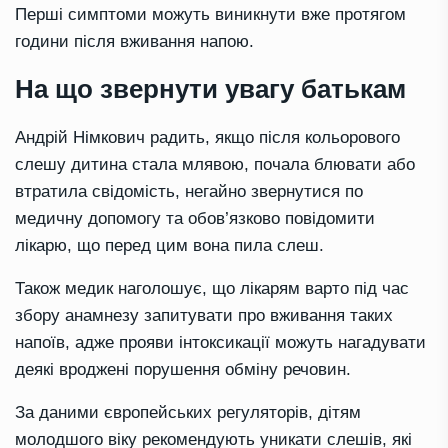
Перші симптоми можуть виникнути вже протягом
години після вживання напою.
На що звернути увагу батькам
Андрій Німкович радить, якщо після кольорового
слешу дитина стала млявою, почала блювати або
втратила свідомість, негайно звернутися по
медичну допомогу та обов’язково повідомити
лікарю, що перед цим вона пила слеш.
Також медик наголошує, що лікарям варто під час
збору анамнезу запитувати про вживання таких
напоїв, адже прояви інтоксикації можуть нагадувати
деякі вроджені порушення обміну речовин.
За даними європейських регуляторів, дітям
молодшого віку рекомендують уникати слешів, які