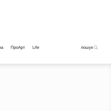
на
ПроАрт
Life
пошук