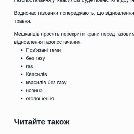
Газопостачання у Квасилові буде повністю відсутнє
Водночас газовики попереджають, що відновлення 
травня.
Мешканців просять перекрити крани перед газови
відновлення газопостачання.
Повʼязані теми
без газу
газ
Квасилів
квасилів без газу
новина
оголошення
Читайте також