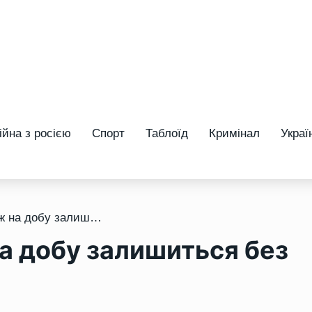
ійна з росією
Спорт
Таблоїд
Кримінал
Украї
/ Квасилів більше ніж на добу залишиться без газу: що відомо
на добу залишиться без