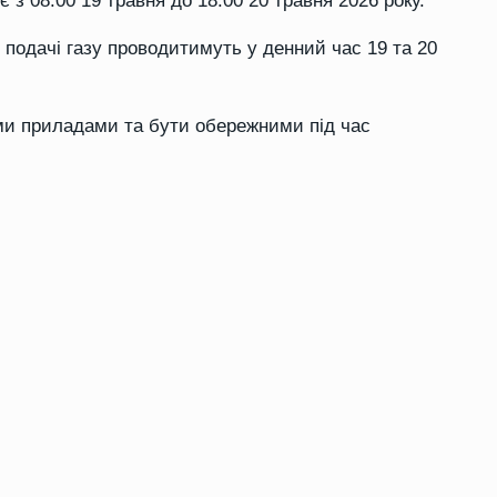
 з 08:00 19 травня до 18:00 20 травня 2026 року.
подачі газу проводитимуть у денний час 19 та 20
ми приладами та бути обережними під час