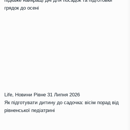
підкаже найкращі дні для посадок та підготовки
грядок до осені
Life
,
Новини Рівне
31 Липня 2026
Як підготувати дитину до садочка: вісім порад від
рівненської педіатрині