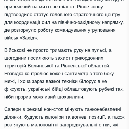
приречений на миттєве фіаско. Рівне знову
підтвердило статус головного стратегічного центру
для координації сил на північно-західному напрямку,
де розгорнуло роботу командування угруповання
військ «Захід».
Військові не просто тримають руку на пульсі, а
щогодини посилюють захист прикордонних
територій Волинської та Рівненської областей.
Розвідка контролює кожен сантиметр з того боку
межі, і хоча зараз важкої техніки білорусів не
фіксують, українські бійці облаштовують рубежі так,
ніби прорив можливий щохвилини.
Сапери в режимі нон-стоп мінують танконебезпечні
ділянки, будують капоніри та вогневі позиції, а також
розтягують малопомітні загороджувальні сітки, які