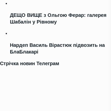
ДЕЩО ВИЩЕ з Ольгою Ферар: галерея
Шабалін у Рівному
Нардеп Василь Вірастюк підвозить на
БлаБлакарі
Стрічка новин Телеграм