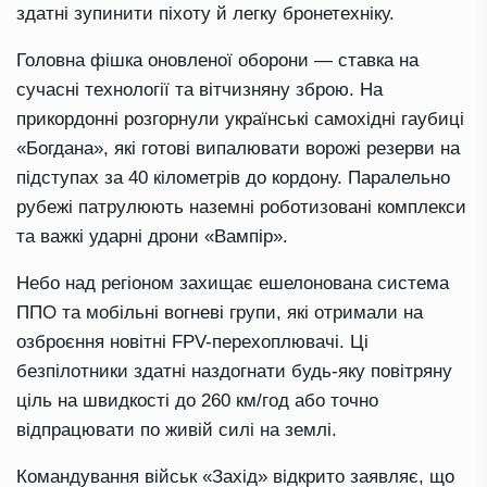
здатні зупинити піхоту й легку бронетехніку.
Головна фішка оновленої оборони — ставка на
сучасні технології та вітчизняну зброю. На
прикордонні розгорнули українські самохідні гаубиці
«Богдана», які готові випалювати ворожі резерви на
підступах за 40 кілометрів до кордону. Паралельно
рубежі патрулюють наземні роботизовані комплекси
та важкі ударні дрони «Вампір».
Небо над регіоном захищає ешелонована система
ППО та мобільні вогневі групи, які отримали на
озброєння новітні FPV-перехоплювачі. Ці
безпілотники здатні наздогнати будь-яку повітряну
ціль на швидкості до 260 км/год або точно
відпрацювати по живій силі на землі.
Командування військ «Захід» відкрито заявляє, що