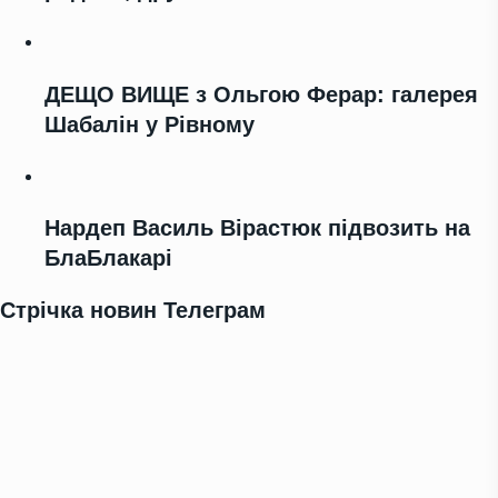
ДЕЩО ВИЩЕ з Ольгою Ферар: галерея
Шабалін у Рівному
Нардеп Василь Вірастюк підвозить на
БлаБлакарі
Стрічка новин Телеграм