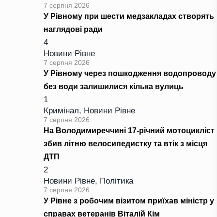
7 серпня 2026
У Рівному при шести медзакладах створять
наглядові ради
4
Новини Рівне
7 серпня 2026
У Рівному через пошкодження водопроводу
без води залишилися кілька вулиць
1
Кримінал
,
Новини Рівне
7 серпня 2026
На Володимиреччині 17-річний мотоцикліст
збив літню велосипедистку та втік з місця
ДТП
2
Новини Рівне
,
Політика
7 серпня 2026
У Рівне з робочим візитом приїхав міністр у
справах ветеранів Віталій Кім