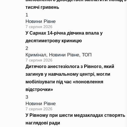
тисячі гривень
1
Новини Рівне
7 серпня 2026
У Сарнах 14-річна дівчина впала у
десятиметрову криницю
2
Кримінал
,
Новини Рівне
,
ТОП
7 серпня 2026
Дитячого анестезіолога з Рівного, який
загинув у навчальному центрі, могли
мобілізувати під час «поновлення
відстрочки»
3
Новини Рівне
7 серпня 2026
У Рівному при шести медзакладах створять
наглядові ради