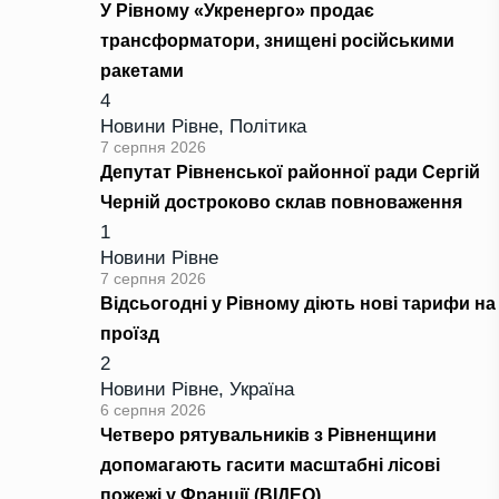
У Рівному «Укренерго» продає
трансформатори, знищені російськими
ракетами
4
Новини Рівне
,
Політика
7 серпня 2026
Депутат Рівненської районної ради Сергій
Черній достроково склав повноваження
1
Новини Рівне
7 серпня 2026
Відсьогодні у Рівному діють нові тарифи на
проїзд
2
Новини Рівне
,
Україна
6 серпня 2026
Четверо рятувальників з Рівненщини
допомагають гасити масштабні лісові
пожежі у Франції (ВІДЕО)