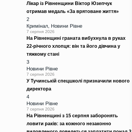
Лікар із Рівненщини Віктор Юзепчук
отримав медаль «За врятоване життя»
2
Кримінал
,
Новини Рівне
7 серпня 2026
На Рівненщині граната вибухнула в руках
22-річного хлопця: він та його дівчина у
тяжкому стані
3
Новини Рівне
7 серпня 2026
У Тучинській спецшколі призначили нового
директора
4
Новини Рівне
7 серпня 2026
На Рівненщині з 15 серпня заборонять
ловити раків: за кожного незаконно
виловленого доведеться заплатити понад 3