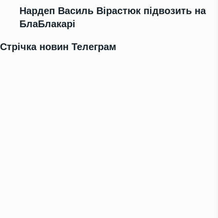
Нардеп Василь Вірастюк підвозить на
БлаБлакарі
Стрічка новин Телеграм