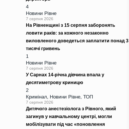
4
Новини Рівне
7 серпня 2026
На Рівненщині з 15 серпня заборонять
ловити раків: за кожного незаконно
виловленого доведеться заплатити понад 3
тисячі гривень
1
Новини Рівне
7 серпня 2026
У Сарнах 14-річна дівчина впала у
десятиметрову криницю
2
Кримінал
,
Новини Рівне
,
ТОП
7 серпня 2026
Дитячого анестезіолога з Рівного, який
загинув у навчальному центрі, могли
мобілізувати під час «поновлення