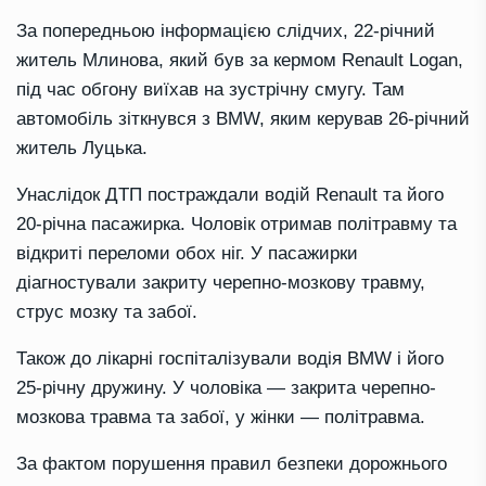
За попередньою інформацією слідчих, 22-річний
житель Млинова, який був за кермом Renault Logan,
під час обгону виїхав на зустрічну смугу. Там
автомобіль зіткнувся з BMW, яким керував 26-річний
житель Луцька.
Унаслідок ДТП постраждали водій Renault та його
20-річна пасажирка. Чоловік отримав політравму та
відкриті переломи обох ніг. У пасажирки
діагностували закриту черепно-мозкову травму,
струс мозку та забої.
Також до лікарні госпіталізували водія BMW і його
25-річну дружину. У чоловіка — закрита черепно-
мозкова травма та забої, у жінки — політравма.
За фактом порушення правил безпеки дорожнього