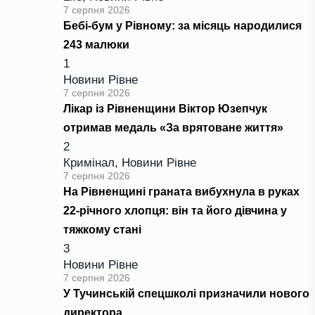
7 серпня 2026
Бебі-бум у Рівному: за місяць народилися
243 малюки
1
Новини Рівне
7 серпня 2026
Лікар із Рівненщини Віктор Юзепчук
отримав медаль «За врятоване життя»
2
Кримінал
,
Новини Рівне
7 серпня 2026
На Рівненщині граната вибухнула в руках
22-річного хлопця: він та його дівчина у
тяжкому стані
3
Новини Рівне
7 серпня 2026
У Тучинській спецшколі призначили нового
директора