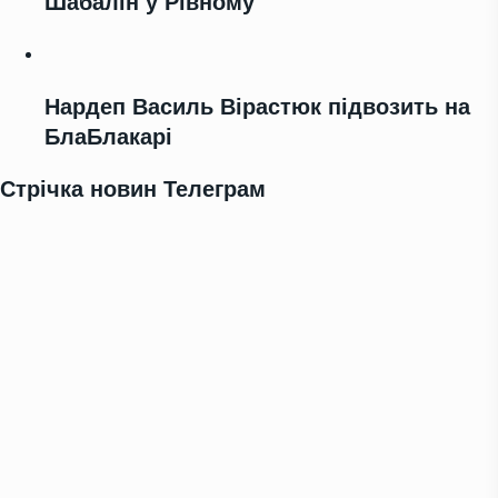
Шабалін у Рівному
Нардеп Василь Вірастюк підвозить на
БлаБлакарі
Стрічка новин Телеграм