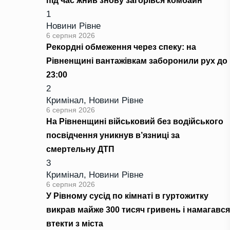
під час жнив знову загорівся комбайн
1
Новини Рівне
6 серпня 2026
Рекордні обмеження через спеку: на
Рівненщині вантажівкам заборонили рух до
23:00
2
Кримінал
,
Новини Рівне
6 серпня 2026
На Рівненщині військовий без водійського
посвідчення уникнув в’язниці за
смертельну ДТП
3
Кримінал
,
Новини Рівне
6 серпня 2026
У Рівному сусід по кімнаті в гуртожитку
викрав майже 300 тисяч гривень і намагався
втекти з міста