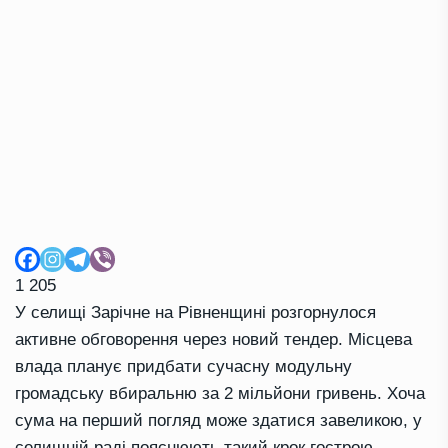
1 205
У селищі Зарічне на Рівненщині розгорнулося
активне обговорення через новий тендер. Місцева
влада планує придбати сучасну модульну
громадську вбиральню за 2 мільйони гривень. Хоча
сума на перший погляд може здатися завеликою, у
селищній раді пояснюють такий крок гострою