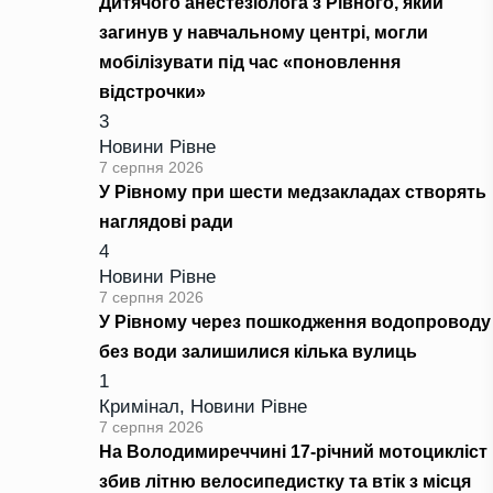
Дитячого анестезіолога з Рівного, який
загинув у навчальному центрі, могли
мобілізувати під час «поновлення
відстрочки»
3
Новини Рівне
7 серпня 2026
У Рівному при шести медзакладах створять
наглядові ради
4
Новини Рівне
7 серпня 2026
У Рівному через пошкодження водопроводу
без води залишилися кілька вулиць
1
Кримінал
,
Новини Рівне
7 серпня 2026
На Володимиреччині 17-річний мотоцикліст
збив літню велосипедистку та втік з місця