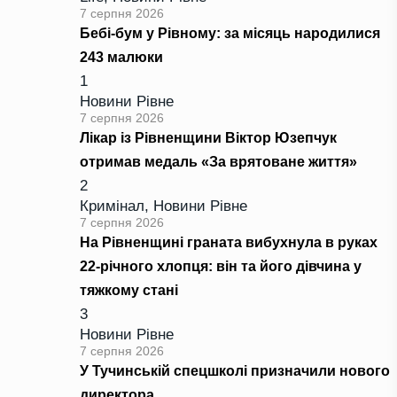
7 серпня 2026
Бебі-бум у Рівному: за місяць народилися
243 малюки
1
Новини Рівне
7 серпня 2026
Лікар із Рівненщини Віктор Юзепчук
отримав медаль «За врятоване життя»
2
Кримінал
,
Новини Рівне
7 серпня 2026
На Рівненщині граната вибухнула в руках
22-річного хлопця: він та його дівчина у
тяжкому стані
3
Новини Рівне
7 серпня 2026
У Тучинській спецшколі призначили нового
директора