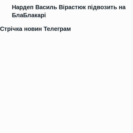
Нардеп Василь Вірастюк підвозить на
БлаБлакарі
Стрічка новин Телеграм