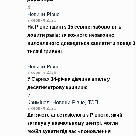
4
Новини Рівне
7 серпня 2026
На Рівненщині з 15 серпня заборонять
ловити раків: за кожного незаконно
виловленого доведеться заплатити понад 3
тисячі гривень
1
Новини Рівне
7 серпня 2026
У Сарнах 14-річна дівчина впала у
десятиметрову криницю
2
Кримінал
,
Новини Рівне
,
ТОП
7 серпня 2026
Дитячого анестезіолога з Рівного, який
загинув у навчальному центрі, могли
мобілізувати під час «поновлення