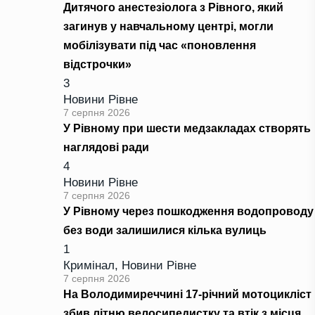
Дитячого анестезіолога з Рівного, який
загинув у навчальному центрі, могли
мобілізувати під час «поновлення
відстрочки»
3
Новини Рівне
7 серпня 2026
У Рівному при шести медзакладах створять
наглядові ради
4
Новини Рівне
7 серпня 2026
У Рівному через пошкодження водопроводу
без води залишилися кілька вулиць
1
Кримінал
,
Новини Рівне
7 серпня 2026
На Володимиреччині 17-річний мотоцикліст
збив літню велосипедистку та втік з місця