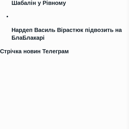
Шабалін у Рівному
Нардеп Василь Вірастюк підвозить на
БлаБлакарі
Стрічка новин Телеграм