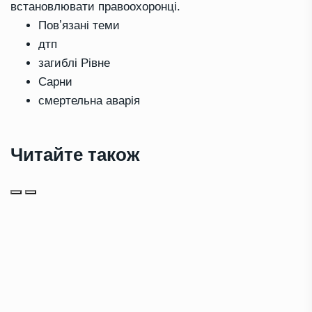
встановлювати правоохоронці.
Повʼязані теми
дтп
загиблі Рівне
Сарни
смертельна аварія
Читайте також