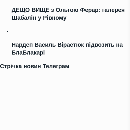
ДЕЩО ВИЩЕ з Ольгою Ферар: галерея
Шабалін у Рівному
Нардеп Василь Вірастюк підвозить на
БлаБлакарі
Стрічка новин Телеграм