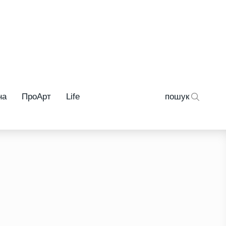
на
ПроАрт
Life
пошук