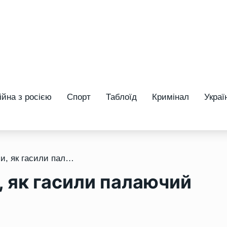
ійна з росією
Спорт
Таблоїд
Кримінал
Украї
/ Пожежники показали, як гасили палаючий автомобіль у Рівному
 як гасили палаючий