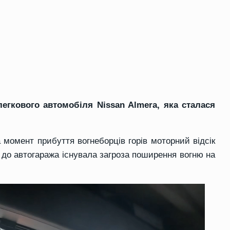
егкового автомобіля Nissan Almera, яка сталася
 момент прибуття вогнеборців горів моторний відсік
до автогаража існувала загроза поширення вогню на