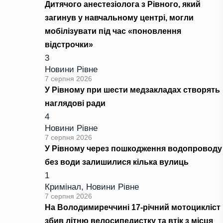
Дитячого анестезіолога з Рівного, який
загинув у навчальному центрі, могли
мобілізувати під час «поновлення
відстрочки»
3
Новини Рівне
7 серпня 2026
У Рівному при шести медзакладах створять
наглядові ради
4
Новини Рівне
7 серпня 2026
У Рівному через пошкодження водопроводу
без води залишилися кілька вулиць
1
Кримінал
,
Новини Рівне
7 серпня 2026
На Володимиреччині 17-річний мотоцикліст
збив літню велосипедистку та втік з місця