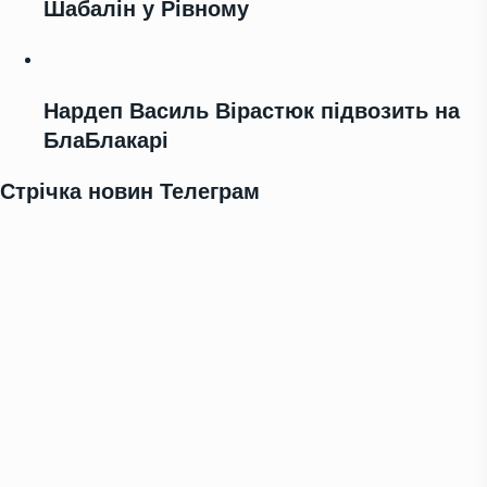
Шабалін у Рівному
Нардеп Василь Вірастюк підвозить на
БлаБлакарі
Стрічка новин Телеграм