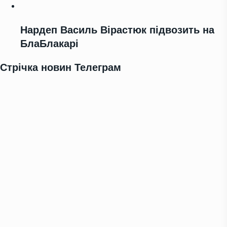
Нардеп Василь Вірастюк підвозить на
БлаБлакарі
Стрічка новин Телеграм