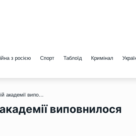
ійна з росією
Спорт
Таблоїд
Кримінал
Украї
/ Рівненській медичній академії виповнилося 80 років
 академії виповнилося