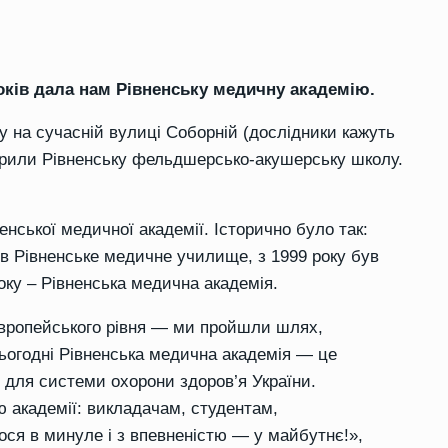
 років дала нам Рівненську медичну академію.
ку на сучасній вулиці Соборній (дослідники кажуть
ідкрили Рівненську фельдшерсько-акушерську школу.
нської медичної академії. Історично було так:
 Рівненське медичне училище, з 1999 року був
оку – Рівненська медична академія.
європейського рівня — ми пройшли шлях,
Сьогодні Рівненська медична академія — це
в для системи охорони здоров’я України.
ю академії: викладачам, студентам,
ося в минуле і з впевненістю — у майбутнє!»,