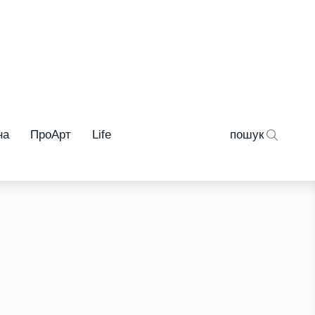
на
ПроАрт
Life
пошук