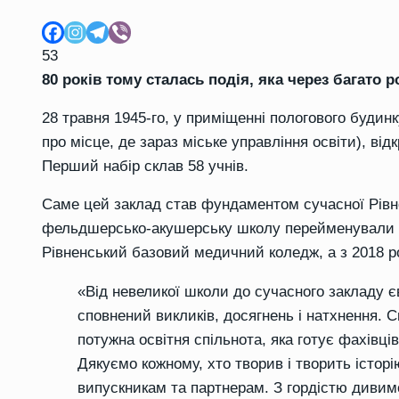
53
80 років тому сталась подія, яка через багато
28 травня 1945-го, у приміщенні пологового будин
про місце, де зараз міське управління освіти), в
Перший набір склав 58 учнів.
Саме цей заклад став фундаментом сучасної Рівне
фельдшерсько-акушерську школу перейменували в
Рівненський базовий медичний коледж, а з 2018 р
«Від невеликої школи до сучасного закладу 
сповнений викликів, досягнень і натхнення. 
потужна освітня спільнота, яка готує фахівці
Дякуємо кожному, хто творив і творить історі
випускникам та партнерам. З гордістю дивим