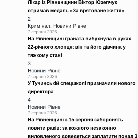
Лікар із Рівненщини Віктор Юзепчук
отримав медаль «За врятоване життя»
2
Кримінал
,
Новини Рівне
7 серпня 2026
На Рівненщині граната вибухнула в руках
22-річного хлопця: він та його дівчина у
тяжкому стані
3
Новини Рівне
7 серпня 2026
У Тучинській спецшколі призначили нового
директора
4
Новини Рівне
7 серпня 2026
На Рівненщині з 15 серпня заборонять
ловити раків: за кожного незаконно
виловленого доведеться заплатити понад 3