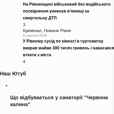
На Рівненщині військовий без водійського
посвідчення уникнув в’язниці за
смертельну ДТП
3
Кримінал
,
Новини Рівне
6 серпня 2026
У Рівному сусід по кімнаті в гуртожитку
викрав майже 300 тисяч гривень і намагався
втекти з міста
4
Наш Ютуб
Що відбувається у санаторії "Червона
калина"