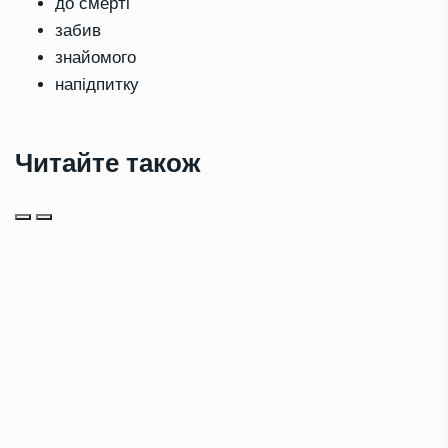
до смерті
забив
знайомого
напідпитку
Читайте також