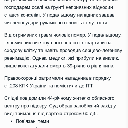
господарем оселі на ґрунті неприязних відносин
стався конфлікт. У подальшому нападник завдав
численні удари руками по голові та тілу гостя.
Від отриманих травм чоловік помер. У подальшому,
зловмисник витягнув потерпілого з квартири на
сходову клітку та навіть проводив серцево-легеневу
реанімацію. Однак, медики, які прибули на виклик,
лише констатували смерть 39-річного рівнянина.
Правоохоронці затримали нападника в порядку
ст.208 КПК України та помістили до ІТТ.
Слідчі повідомили 44-річному жителю обласного
центру про підозру. Суд обрав запобіжний захід у
виді тримання під вартою строком 60 діб.
Повʼязані теми