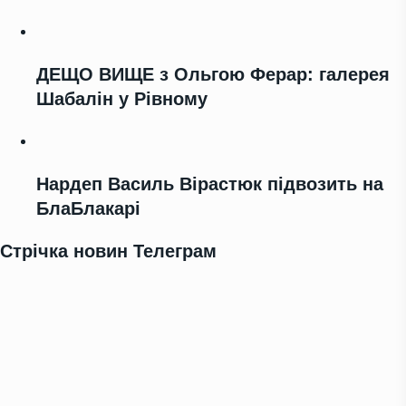
ДЕЩО ВИЩЕ з Ольгою Ферар: галерея
Шабалін у Рівному
Нардеп Василь Вірастюк підвозить на
БлаБлакарі
Стрічка новин Телеграм