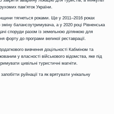
 закрити аварійну локацію для туристів,
а Мінкульт
рухомих пам’яток України.
енщини тягнеться роками. Ще у 2011–2016 роках
зміну балансоутримувача, а у 2020 році Рівненська
ачі споруди разом із земельною ділянкою для
ня форту до програми великої реставрації.
додаткового вивчення доцільності Кабміном та
кованим у власності військового відомства, яке під
тримувати цивільні туристичні магніти.
запобігти руйнації та як врятувати унікальну