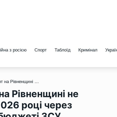
ійна з росією
Спорт
Таблоїд
Кримінал
Украї
/ Тараканівський форт на Рівненщині не відновлюватимуть у 2026 році через відсутність грошей у бюджеті ЗСУ
на Рівненщині не
026 році через
 бюджеті ЗСУ