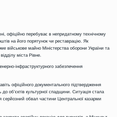
ні, офіційно перебуває в непридатному технічному
оштів на його порятунок чи реставрацію. Як
оме військове майно Міністерства оборони України та
відділу міста Рівне.
женерно-інфраструктурного забезпечення
навіть офіційного документального підтвердження
ть до об’єктів культурної спадщини. Ситуація стала
увся серйозний обвал частини Центральної казарми