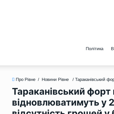
Політика
В
Про Рівне
/
Новини Рівне
Тараканівський форт 
відновлюватимуть у 2
відсутність грошей у