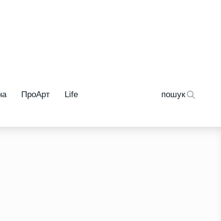
на
ПроАрт
Life
пошук