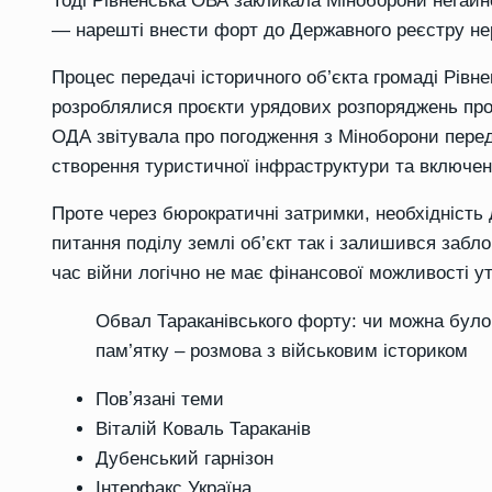
Тоді
Рівненська ОВА закликала Міноборони негайно
— нарешті внести форт до Державного реєстру не
Процес передачі історичного об’єкта громаді Рівн
розроблялися проєкти урядових розпоряджень про 
ОДА звітувала про погодження з Міноборони перед
створення туристичної інфраструктури та включен
Проте через бюрократичні затримки, необхідність 
питання поділу землі об’єкт так і залишився забло
час війни логічно не має фінансової можливості у
Обвал Тараканівського форту: чи можна було 
пам’ятку – розмова з військовим істориком
Повʼязані теми
Віталій Коваль Тараканів
Дубенський гарнізон
Інтерфакс Україна