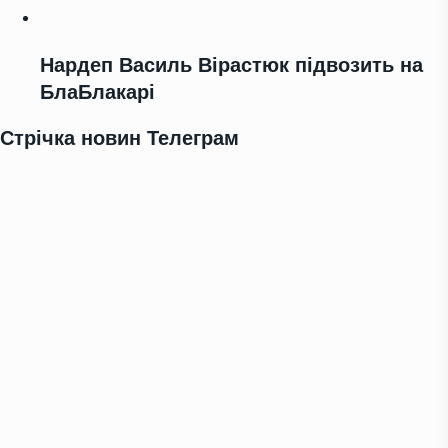
Нардеп Василь Вірастюк підвозить на
БлаБлакарі
Стрічка новин Телеграм