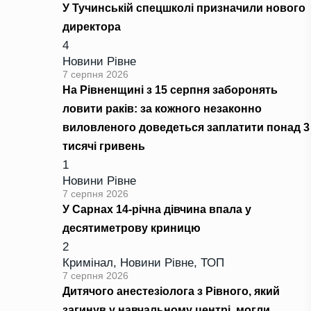
У Тучинській спецшколі призначили нового
директора
4
Новини Рівне
7 серпня 2026
На Рівненщині з 15 серпня заборонять
ловити раків: за кожного незаконно
виловленого доведеться заплатити понад 3
тисячі гривень
1
Новини Рівне
7 серпня 2026
У Сарнах 14-річна дівчина впала у
десятиметрову криницю
2
Кримінал
,
Новини Рівне
,
ТОП
7 серпня 2026
Дитячого анестезіолога з Рівного, який
загинув у навчальному центрі, могли