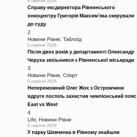
5 серпня 2026
Справу ексдиректора Рівненського
онкоцентру Григорія Максим’яка скерували
до суду
2
Новини Рівне
,
Таблоїд
5 серпня 2026
Після двох років у департаменті Олександр
Черуха звільнився з Рівненської міськради
3
Новини Рівне
,
Спорт
5 серпня 2026
Непереможний Олег Жох з Острожчини
вдруге поспіль захистив чемпіонський пояс
East vs West
4
Life
,
Новини Рівне
5 серпня 2026
У парку Шевченка в Рівному знайшли