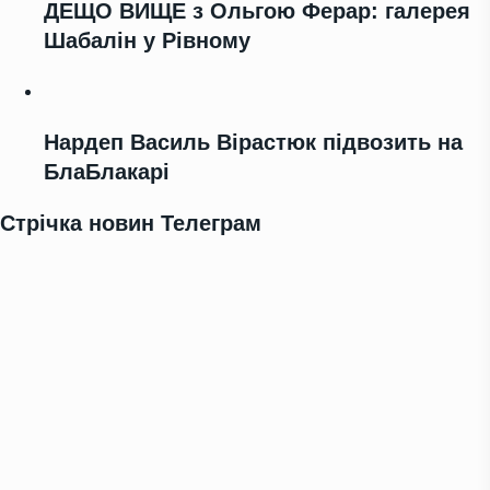
ДЕЩО ВИЩЕ з Ольгою Ферар: галерея
Шабалін у Рівному
Нардеп Василь Вірастюк підвозить на
БлаБлакарі
Стрічка новин Телеграм