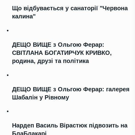
Що відбувається у санаторії "Червона
калина"
ДЕЩО ВИЩЕ з Ольгою Ферар:
СВІТЛАНА БОГАТИРЧУК КРИВКО,
родина, друзі та політика
ДЕЩО ВИЩЕ з Ольгою Ферар: галерея
Шабалін у Рівному
Нардеп Василь Вірастюк підвозить на
БлаБлакарі