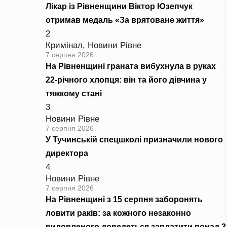
Лікар із Рівненщини Віктор Юзепчук
отримав медаль «За врятоване життя»
2
Кримінал
,
Новини Рівне
7 серпня 2026
На Рівненщині граната вибухнула в руках
22-річного хлопця: він та його дівчина у
тяжкому стані
3
Новини Рівне
7 серпня 2026
У Тучинській спецшколі призначили нового
директора
4
Новини Рівне
7 серпня 2026
На Рівненщині з 15 серпня заборонять
ловити раків: за кожного незаконно
виловленого доведеться заплатити понад 3