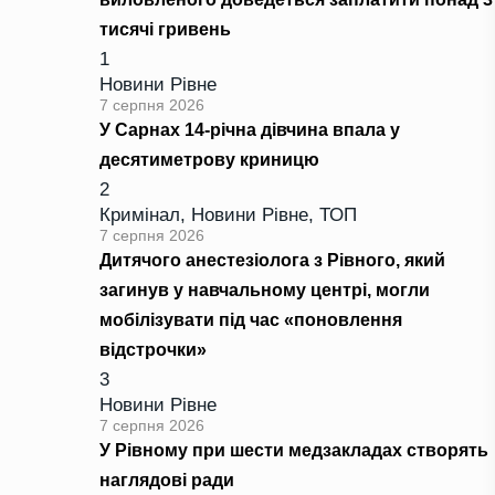
тисячі гривень
1
Новини Рівне
7 серпня 2026
У Сарнах 14-річна дівчина впала у
десятиметрову криницю
2
Кримінал
,
Новини Рівне
,
ТОП
7 серпня 2026
Дитячого анестезіолога з Рівного, який
загинув у навчальному центрі, могли
мобілізувати під час «поновлення
відстрочки»
3
Новини Рівне
7 серпня 2026
У Рівному при шести медзакладах створять
наглядові ради