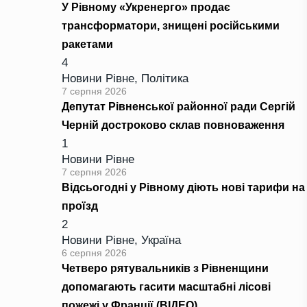
У Рівному «Укренерго» продає
трансформатори, знищені російськими
ракетами
4
Новини Рівне
,
Політика
7 серпня 2026
Депутат Рівненської районної ради Сергій
Черній достроково склав повноваження
1
Новини Рівне
7 серпня 2026
Відсьогодні у Рівному діють нові тарифи на
проїзд
2
Новини Рівне
,
Україна
6 серпня 2026
Четверо рятувальників з Рівненщини
допомагають гасити масштабні лісові
пожежі у Франції (ВІДЕО)